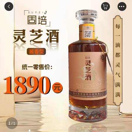
•••
1
/
1