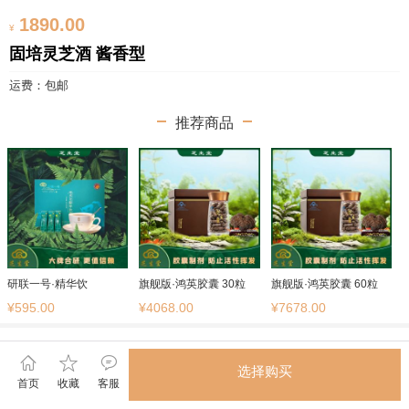
1890.00
¥
固培灵芝酒 酱香型
运费：包邮
推荐商品
研联一号·精华饮
旗舰版·鸿英胶囊 30粒
旗舰版·鸿英胶囊 60粒
¥595.00
¥4068.00
¥7678.00
选择购买
首页
收藏
客服